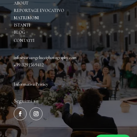
ABOUT
REPORTAGE EVOCATIVO
M
ATRIMONI
ISTANTI
BLOG
CONTATTI
info@saraangelucciphotography.com
+39 3291569412
Informativa P
rivacy
Seguimi su