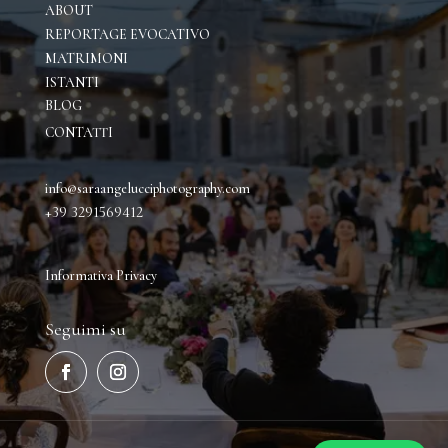
ABOUT
REPORTAGE EVOCATIVO
M
ATRIMONI
ISTANTI
BLOG
CONTATTI
info@saraangelucciphotography.com
+39 3291569412
Informativa P
rivacy
Seguimi su