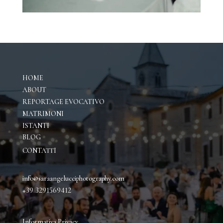
HOME
ABOUT
REPORTAGE EVOCATIVO
M
ATRIMONI
ISTANTI
BLOG
CONTATTI
info@saraangelucciphotography.com
+39 3291569412
Informativa P
rivacy