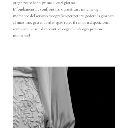
organizzato bene, prima di quel giorno.
E' fondamentale confrontarsi e pianificare insieme ogni
momento del servizio fotografico per potersi godere la giornata
al massimo, gestendo al meglio tutto il tempo a disposizione,
senza rinunciare al racconto fotografico di ogni prezioso
momento!