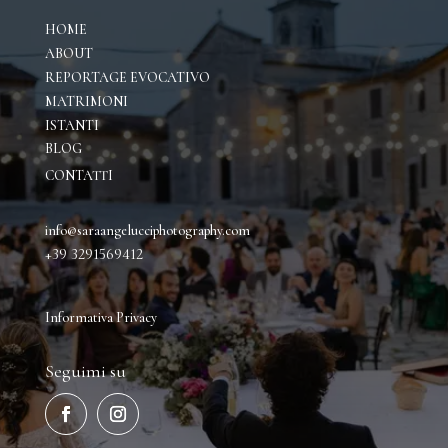
HOME
ABOUT
REPORTAGE EVOCATIVO
M
ATRIMONI
ISTANTI
BLOG
CONTATTI
info@saraangelucciphotography.com
+39 3291569412
Informativa P
rivacy
Seguimi su