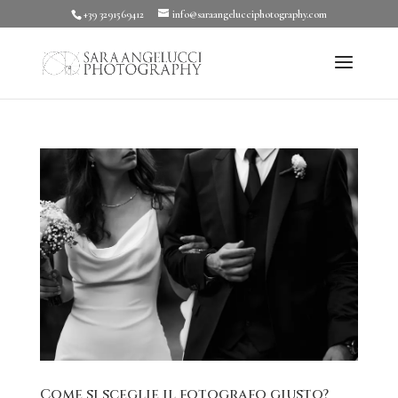
+39 3291569412
info@saraangelucciphotography.com
Come si sceglie il fotografo giusto?