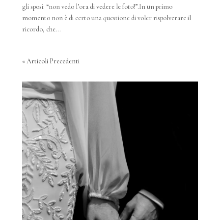
gli sposi: “non vedo l’ora di vedere le foto!”.In un primo
momento non è di certo una questione di voler rispolverare il
ricordo, che...
« Articoli Precedenti