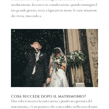
assolutamente da tenere in considerazione: quando immagini il
tuo grande giorno, riesci a figurarti in mente le varie situazioni
che vivrai, riuscendo a...
Cosa succede dopo il matrimonio?
Una volta trascorsa la tanto attesa e pianificata giornata del
matrimonio, c’è un pensiero che scatta subito nella testa di tutti